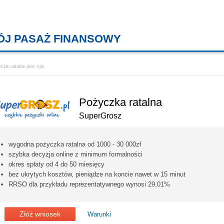
ÓJ PASAŻ FINANSOWY
KREDYTY MIESZKANIOWE, KONT
czki ratalne proc cps
Pożyczka ratalna
SuperGrosz
wygodna pożyczka ratalna od 1000 - 30 000zł
szybka decyzja online z minimum formalności
okres spłaty od 4 do 50 miesięcy
bez ukrytych kosztów, pieniądze na koncie nawet w 15 minut
RRSO dla przykładu reprezentatywnego wynosi 29,01%
Złóż wniosek
Warunki