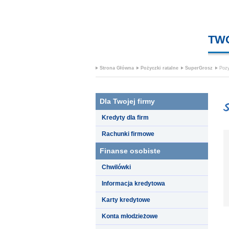
TW
Strona Główna
Pożyczki ratalne
SuperGrosz
Pozy
Dla Twojej firmy
Kredyty dla firm
Rachunki firmowe
Finanse osobiste
Chwilówki
Informacja kredytowa
Karty kredytowe
Konta młodzieżowe