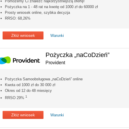
Pomożemy Ci znaleźć najkorzystniejszą ofertę!
Pożyczka na 1 - 48 rat na kwotę od 1000 zł do 60000 zł
Prosty wniosek online, szybka decyzja
RRSO: 68,26%
Złóż wniosek
Warunki
Pożyczka „naCoDzień”
Provident
Pożyczka Samoobsługowa „naCoDzień” online
Kwota od 1000 zł do 30 000 zł
Okres od 12 do 48 miesięcy
1
RRSO 29%
Złóż wniosek
Warunki