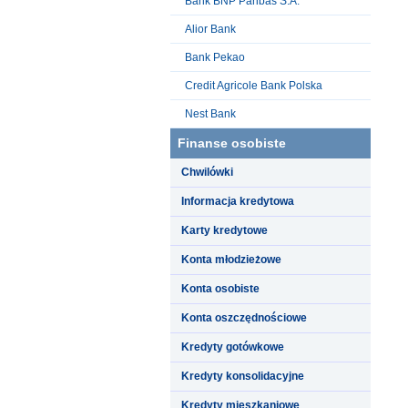
Bank BNP Paribas S.A.
Alior Bank
Bank Pekao
Credit Agricole Bank Polska
Nest Bank
Finanse osobiste
Chwilówki
Informacja kredytowa
Karty kredytowe
Konta młodzieżowe
Konta osobiste
Konta oszczędnościowe
Kredyty gotówkowe
Kredyty konsolidacyjne
Kredyty mieszkaniowe